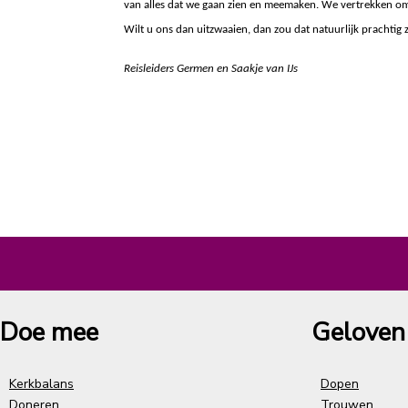
van alles dat we gaan zien en meemaken. We vertrekken om
Wilt u ons dan uitzwaaien, dan zou dat natuurlijk prachtig z
Reisleiders Germen en Saakje van IJs
Doe mee
Geloven
Kerkbalans
Dopen
Doneren
Trouwen