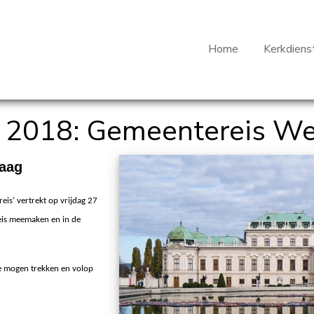
Home
Kerkdiens
ei 2018: Gemeentereis W
raag
eis’ vertrekt op vrijdag 27
reis meemaken en in de
te mogen trekken en volop