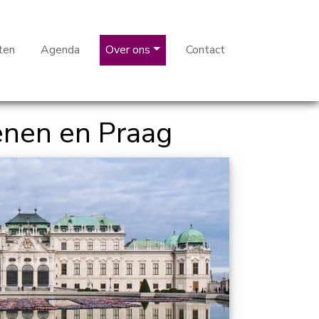
ten
Agenda
Over ons
Contact
enen en Praag