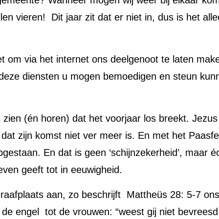
s gemeente? Wanneer mogen wij weer bij elkaar ko
n vieren! Dit jaar zit dat er niet in, dus is het all
et om via het internet ons deelgenoot te laten ma
at deze diensten u mogen bemoedigen en steun ku
zien (én horen) dat het voorjaar los breekt. Jezus 
t zijn komst niet ver meer is. En met het Paasfees
 opgestaan. En dat is geen ‘schijnzekerheid’, maar 
even geeft tot in eeuwigheid.
raafplaats aan, zo beschrijft Mattheüs 28: 5-7 o
de engel tot de vrouwen: “weest gij niet bevreesd