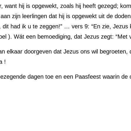
er, want hij is opgewekt, zoals hij heeft gezegd; kom
an zijn leerlingen dat hij is opgewekt uit de doden,
e, dit had ik u te zeggen!” … vers 9: “En zie, Jez
bel ). Wát een bemoediging, dat Jezus zegt: “Met 
aan elkaar doorgeven dat Jezus ons wil begroeten,
a !
ezegende dagen toe en een Paasfeest waarin de o