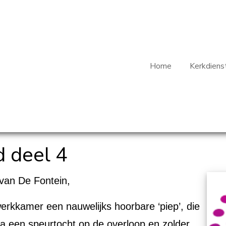
Home
Kerkdiens
d deel 4
van De Fontein,
erkkamer een nauwelijks hoorbare ‘piep’, die
 Na een speurtocht op de overloop en zolder